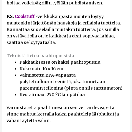
hoitaa voileipägrillin työlään puhdistamisen.
P.S.
Coolstuff
-verkkokaupasta muuten löytyy
muutenkin järjettömän hauskoja ja erilaisia tuotteita.
Kannattaa siis selailla muitakin tuotteita. Jos sinulla
on ystävä, jolla on jo kaikkea ja etsit sopivaa lahjaa,
saattaa se löytyä täältä.
Teknistä tietoa paahtopussista
Pakkauksessa on kaksi paahtopussia
Koko noin 16 x 16 cm
Valmistettu BPA-vapaasta
polytetrafluorieteenistä, joka tunnetaan
paremmin teflonina (pinta on siis tarttumaton)
Kestää max. 250 ºC lämpötilaa
Varmista, että paahtimesi on sen verran leveä, että
sinne mahtuu kerralla kaksi paahtoleipää (ohuita) ja
vähän täytettä väliin.