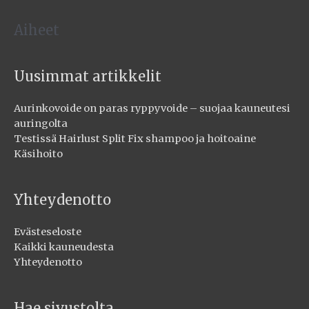
Aiheet
Uusimmat artikkelit
Aurinkovoide on paras ryppyvoide – suojaa kauneutesi
auringolta
Testissä Hairlust Split Fix shampoo ja hoitoaine
Käsihoito
Yhteydenotto
Evästeseloste
Kaikki kauneudesta
Yhteydenotto
Hae sivustolta