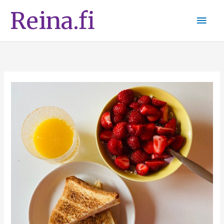
Siirry
Pääv
Reina.fi
sisältöön