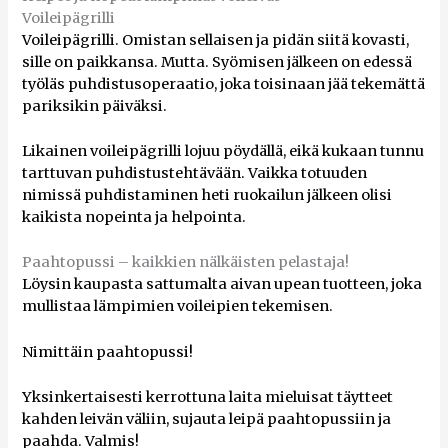
Voileipägrilli
Voileipägrilli. Omistan sellaisen ja pidän siitä kovasti,
sille on paikkansa. Mutta. Syömisen jälkeen on edessä
työläs puhdistusoperaatio, joka toisinaan jää tekemättä
pariksikin päiväksi.
Likainen voileipägrilli lojuu pöydällä, eikä kukaan tunnu
tarttuvan puhdistustehtävään. Vaikka totuuden
nimissä puhdistaminen heti ruokailun jälkeen olisi
kaikista nopeinta ja helpointa.
Paahtopussi – kaikkien nälkäisten pelastaja!
Löysin kaupasta sattumalta aivan upean tuotteen, joka
mullistaa lämpimien voileipien tekemisen.
Nimittäin paahtopussi!
Yksinkertaisesti kerrottuna laita mieluisat täytteet
kahden leivän väliin, sujauta leipä paahtopussiin ja
paahda. Valmis!