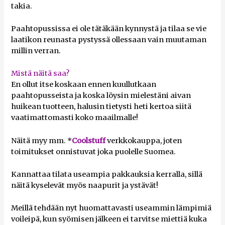
takia.
Paahtopussissa ei ole tätäkään kynnystä ja tilaa se vie
laatikon reunasta pystyssä ollessaan vain muutaman
millin verran.
Mistä näitä saa?
En ollut itse koskaan ennen kuullutkaan
paahtopusseista ja koska löysin mielestäni aivan
huikean tuotteen, halusin tietysti heti kertoa siitä
vaatimattomasti koko maailmalle!
Näitä myy mm. *
Coolstuff
verkkokauppa, joten
toimitukset onnistuvat joka puolelle Suomea.
Kannattaa tilata useampia pakkauksia kerralla, sillä
näitä kyselevät myös naapurit ja ystävät!
Meillä tehdään nyt huomattavasti useammin lämpimiä
voileipä, kun syömisen jälkeen ei tarvitse miettiä kuka