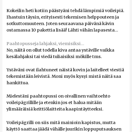
Kokeilin heti kotiin päästyäni tehdä lämpimiä voileipiä.
Ihastuin täysin, erityisesti tekemisen helppouteen ja
sotkuttomuuteen. Joten seuraavana päivänä kävin
ostamassa 10 pakettia lisää! Lähti vähän lapasesta…
Paahtopusseja lahjaksi, viemisiksi…
No, näitä on ollut todella kiva antaa ystäville vaikka
kesälahjaksi tai viedä tuliaisiksi mökille tms.
Ystäväni ovat ilahtuneet näistä kovin ja laitelleet viestiä
tekemistään leivistä. Moni myös kysyi mistä näitä saa
hankittua.
Mielestäni paahtopussi on oivallinen vaihtoehto
voileipägrillille ja etenkin jos et halua mitään
ylimääräisiä keittiölaitteita kaapintäytteeksi.
Voileipägrilli on siis mitä mainioin kapistus, mutta
käyttö saattaa jäädä vähälle juurikin loppuputsauksen