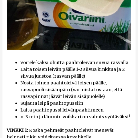
Voitele kaksi ohutta paahtoleivän siivua rasvalla
Laita toisen leivän päälle 1-2 siivua kinkkua ja 2
siivua juustoa (rasvan päälle)
Nosta toinen paahtoleivä toisen päälle,
rasvapuoli sisäänpäin (varmista tosiaan, että
rasvapinnat jäävät leivän sisäpuolelle)
Sujauta leipä paahtopussiin
Laita paahtopussi leivänpaahtimeen
n. 3 min ja lämmin voikkari on valmis syötäväksi!
VINKKI
1:
Koska pehmeät paahtoleivät menevät
helposti rikki voideltaessa kovahkolla,