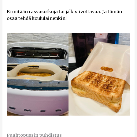
Ei mitään rasvasotkuja tai jälkisiivottavaa. Ja tämän
osaa tehdä koululainenkin!
Paahtopussin puhdistus