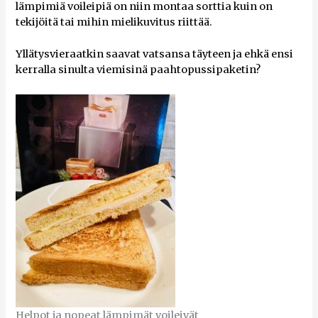
lämpimiä voileipiä on niin montaa sorttia kuin on
tekijöitä tai mihin mielikuvitus riittää.
Yllätysvieraatkin saavat vatsansa täyteen ja ehkä ensi
kerralla sinulta viemisinä paahtopussipaketin?
Helpot ja nopeat lämpimät voileivät