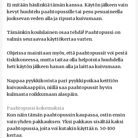
Ei mitään häslinkiä tämän kanssa. Käytön jälkeen vain
kevyt huuhtelu paahtopussille tai pesu pesuaineella
juoksevan veden alla ja ripusta kuivumaan.
Tämänkin koululainen osaa tehdä! Paahtopussi on
valmis seuraavaa käyttökertaa varten.
Ohjeissa mainitaan myös, että paahtopussit voi pestä
tiskikoneessa, mutta taitaa olla helpointa huuhdella
heti käytön jälkeen hanan alla ja laittaa kuivumaan.
Nappaa pyykkikorista pari pyykkipoikaa keittiön
kuivauskaappiin, niillä saa paahtopussit hyvin
kulmasta roikkumaan alaspäin.
Paahtopussi kokemuksia
Kun näin tämän paahtopussin kaupassa, ostin ensin
vain yhden pakkauksen. Yksi pakkaus sisältää kaksi
paahtopussia, joita voi kutakin käyttää n. 50-100
kertaa.