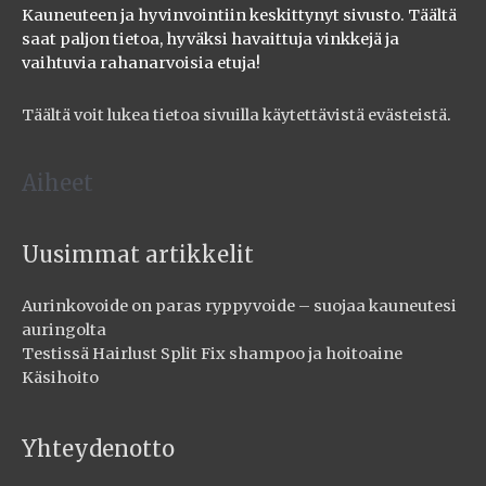
Kauneuteen ja hyvinvointiin keskittynyt sivusto. Täältä
saat paljon tietoa, hyväksi havaittuja vinkkejä ja
vaihtuvia rahanarvoisia etuja!
Täältä voit lukea tietoa sivuilla käytettävistä evästeistä
.
Aiheet
Uusimmat artikkelit
Aurinkovoide on paras ryppyvoide – suojaa kauneutesi
auringolta
Testissä Hairlust Split Fix shampoo ja hoitoaine
Käsihoito
Yhteydenotto