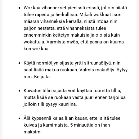
Wokkaa vihannekset pienissä erissä, jolloin niistä
tulee rapeita ja herkullisia. Mikäli wokkaat ison
määrän vihanneksia kerralla, niistä irtoaa niin
paljon nestettä, että vihanneksista tulee
ennemminkin keitetyn makuisia ja oloisia kuin
wokattuja. Varmista myös, että pannu on kuuma
kun wokkaat.
Käytä normiöljyn sijasta yrtti-sitruunaöljyä, niin
saat lisää makua ruokaan. Valmis makuöljy löytyy
mm. Keijulta.
Kuivatun tillin sijasta voit käyttää tuoretta tilliä,
mutta lisää se ruokaan vasta juuri ennen tarjoilua
jolloin tilli pysyy kauniina.
Älä kypsennä kalaa liian kauan, ettei siitä tulee
kuivaa ja kumimaista. 5 minuuttia on ihan
maksimi.