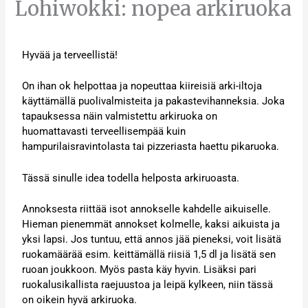
Lohiwokki: nopea arkiruoka
Hyvää ja terveellistä!
On ihan ok helpottaa ja nopeuttaa kiireisiä arki-iltoja
käyttämällä puolivalmisteita ja pakastevihanneksia. Joka
tapauksessa näin valmistettu arkiruoka on
huomattavasti terveellisempää kuin
hampurilaisravintolasta tai pizzeriasta haettu pikaruoka.
Tässä sinulle idea todella helposta arkiruoasta.
Annoksesta riittää isot annokselle kahdelle aikuiselle.
Hieman pienemmät annokset kolmelle, kaksi aikuista ja
yksi lapsi. Jos tuntuu, että annos jää pieneksi, voit lisätä
ruokamäärää esim. keittämällä riisiä 1,5 dl ja lisätä sen
ruoan joukkoon. Myös pasta käy hyvin. Lisäksi pari
ruokalusikallista raejuustoa ja leipä kylkeen, niin tässä
on oikein hyvä arkiruoka.