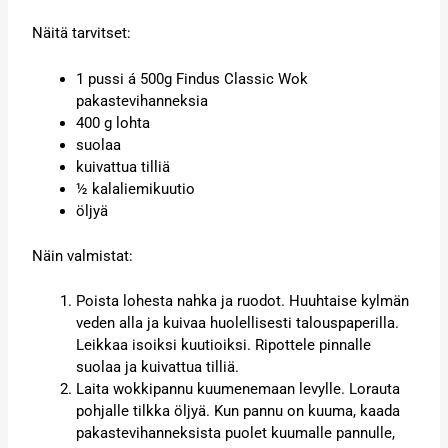
Näitä tarvitset:
1 pussi á 500g Findus Classic Wok
pakastevihanneksia
400 g lohta
suolaa
kuivattua tilliä
½ kalaliemikuutio
öljyä
Näin valmistat:
Poista lohesta nahka ja ruodot. Huuhtaise kylmän
veden alla ja kuivaa huolellisesti talouspaperilla.
Leikkaa isoiksi kuutioiksi. Ripottele pinnalle
suolaa ja kuivattua tilliä.
Laita wokkipannu kuumenemaan levylle. Lorauta
pohjalle tilkka öljyä. Kun pannu on kuuma, kaada
pakastevihanneksista puolet kuumalle pannulle,