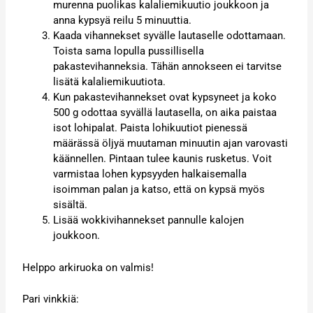
murenna puolikas kalaliemikuutio joukkoon ja
anna kypsyä reilu 5 minuuttia.
Kaada vihannekset syvälle lautaselle odottamaan.
Toista sama lopulla pussillisella
pakastevihanneksia. Tähän annokseen ei tarvitse
lisätä kalaliemikuutiota.
Kun pakastevihannekset ovat kypsyneet ja koko
500 g odottaa syvällä lautasella, on aika paistaa
isot lohipalat. Paista lohikuutiot pienessä
määrässä öljyä muutaman minuutin ajan varovasti
käännellen. Pintaan tulee kaunis rusketus. Voit
varmistaa lohen kypsyyden halkaisemalla
isoimman palan ja katso, että on kypsä myös
sisältä.
Lisää wokkivihannekset pannulle kalojen
joukkoon.
Helppo arkiruoka on valmis!
Pari vinkkiä: