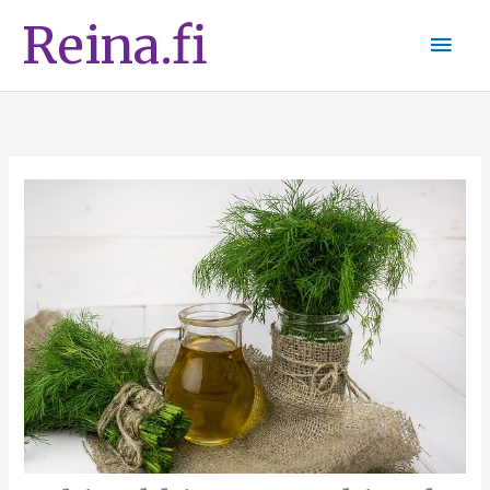
Siirry
Pääv
Reina.fi
sisältöön