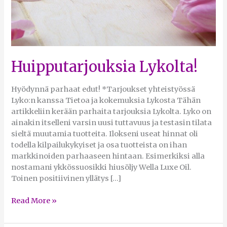
Huipputarjouksia Lykolta!
Hyödynnä parhaat edut! *Tarjoukset yhteistyössä
Lyko:n kanssa Tietoa ja kokemuksia Lykosta Tähän
artikkeliin kerään parhaita tarjouksia Lykolta. Lyko on
ainakin itselleni varsin uusi tuttavuus ja testasin tilata
sieltä muutamia tuotteita. Ilokseni useat hinnat oli
todella kilpailukykyiset ja osa tuotteista on ihan
markkinoiden parhaaseen hintaan. Esimerkiksi alla
nostamani ykkössuosikki hiusöljy Wella Luxe Oil.
Toinen positiivinen yllätys […]
Read More »