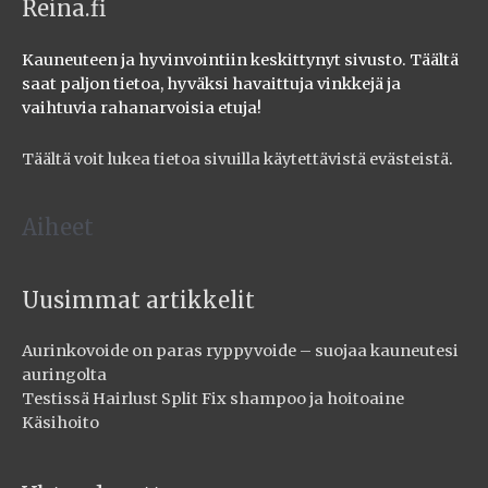
Reina.fi
Kauneuteen ja hyvinvointiin keskittynyt sivusto. Täältä
saat paljon tietoa, hyväksi havaittuja vinkkejä ja
vaihtuvia rahanarvoisia etuja!
Täältä voit lukea tietoa sivuilla käytettävistä evästeistä
.
Aiheet
Uusimmat artikkelit
Aurinkovoide on paras ryppyvoide – suojaa kauneutesi
auringolta
Testissä Hairlust Split Fix shampoo ja hoitoaine
Käsihoito