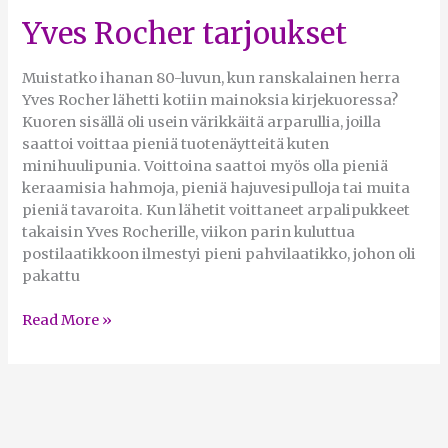
Yves Rocher tarjoukset
Yves
Rocher
tarjoukset
Muistatko ihanan 80-luvun, kun ranskalainen herra
Yves Rocher lähetti kotiin mainoksia kirjekuoressa?
Kuoren sisällä oli usein värikkäitä arparullia, joilla
saattoi voittaa pieniä tuotenäytteitä kuten
minihuulipunia. Voittoina saattoi myös olla pieniä
keraamisia hahmoja, pieniä hajuvesipulloja tai muita
pieniä tavaroita. Kun lähetit voittaneet arpalipukkeet
takaisin Yves Rocherille, viikon parin kuluttua
postilaatikkoon ilmestyi pieni pahvilaatikko, johon oli
pakattu
Read More »