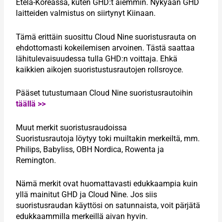
Etelä-Koreassa, kuten GHD:t aiemmin. Nykyään GHD
laitteiden valmistus on siirtynyt Kiinaan.
Tämä erittäin suosittu Cloud Nine suoristusrauta on
ehdottomasti kokeilemisen arvoinen. Tästä saattaa
lähitulevaisuudessa tulla GHD:n voittaja. Ehkä
kaikkien aikojen suoristustusrautojen rollsroyce.
Pääset tutustumaan Cloud Nine suoristusrautoihin
täällä >>
Muut merkit suoristusraudoissa
Suoristusrautoja löytyy toki muiltakin merkeiltä, mm.
Philips, Babyliss, OBH Nordica, Rowenta ja
Remington.
Nämä merkit ovat huomattavasti edukkaampia kuin
yllä mainitut GHD ja Cloud Nine. Jos siis
suoristusraudan käyttösi on satunnaista, voit pärjätä
edukkaammilla merkeillä aivan hyvin.