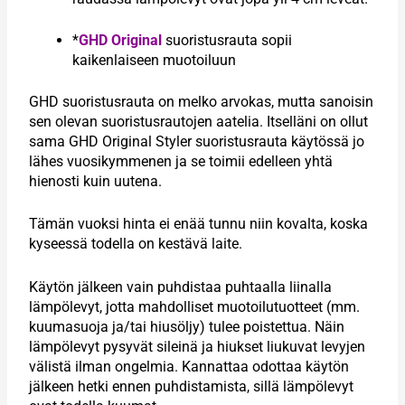
*
GHD Original
suoristusrauta sopii
kaikenlaiseen muotoiluun
GHD suoristusrauta on melko arvokas, mutta sanoisin
sen olevan suoristusrautojen aatelia. Itselläni on ollut
sama GHD Original Styler suoristusrauta käytössä jo
lähes vuosikymmenen ja se toimii edelleen yhtä
hienosti kuin uutena.
Tämän vuoksi hinta ei enää tunnu niin kovalta, koska
kyseessä todella on kestävä laite.
Käytön jälkeen vain puhdistaa puhtaalla liinalla
lämpölevyt, jotta mahdolliset muotoilutuotteet (mm.
kuumasuoja ja/tai hiusöljy) tulee poistettua. Näin
lämpölevyt pysyvät sileinä ja hiukset liukuvat levyjen
välistä ilman ongelmia. Kannattaa odottaa käytön
jälkeen hetki ennen puhdistamista, sillä lämpölevyt