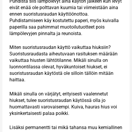
Puhdista siis lämpölevyt aina käytön jälkeen kun levyt
eivät enää ole polttavan kuumia tai viimeistään aina
ennen suoristusraudan käyttöönottoa.
Puhdistamiseen käy kostutettu paperi, myös kuivalla
paperilla saa pahimmat muotoilutuotteet pois
lämpölevyjen pinnalta ja reunoista.
Miten suoristusraudan käyttö vaikuttaa hiuksiin?
Suoristusraudasta aiheutuvaan rasituksen määrään
vaikuttaa hiusten lähtötilanne. Mikäli sinulla on
luonnontilassa olevat, hyväkuntoiset hiukset, ei
suoristusraudan käytöstä ole silloin tällöin mitään
haittaa.
Mikäli sinulla on värjätyt, erityisesti vaalennetut
hiukset, tulee suoristusraudan käytössä olla jo
huomattavasti varovaisempi. Kuiva, hauras hius voi
yksinkertaisesti palaa poikki.
Lisäksi permanentti tai mikä tahansa muu kemiallinen