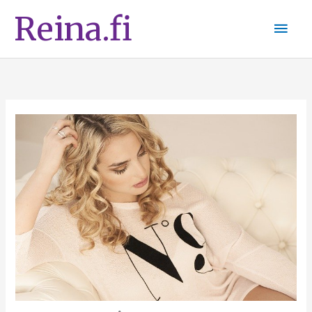
Siirry
Pääv
Reina.fi
sisältöön