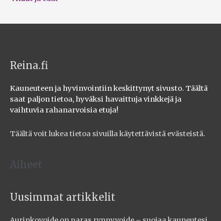
Reina.fi
Kauneuteen ja hyvinvointiin keskittynyt sivusto. Täältä
saat paljon tietoa, hyväksi havaittuja vinkkejä ja
vaihtuvia rahanarvoisia etuja!
Täältä voit lukea tietoa sivuilla käytettävistä evästeistä
.
Aiheet
Uusimmat artikkelit
Aurinkovoide on paras ryppyvoide – suojaa kauneutesi