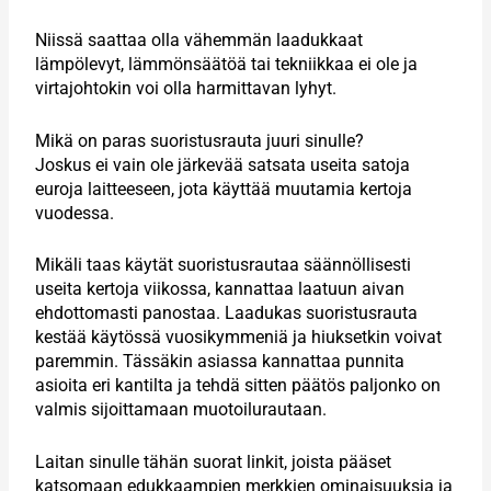
Niissä saattaa olla vähemmän laadukkaat
lämpölevyt, lämmönsäätöä tai tekniikkaa ei ole ja
virtajohtokin voi olla harmittavan lyhyt.
Mikä on paras suoristusrauta juuri sinulle?
Joskus ei vain ole järkevää satsata useita satoja
euroja laitteeseen, jota käyttää muutamia kertoja
vuodessa.
Mikäli taas käytät suoristusrautaa säännöllisesti
useita kertoja viikossa, kannattaa laatuun aivan
ehdottomasti panostaa. Laadukas suoristusrauta
kestää käytössä vuosikymmeniä ja hiuksetkin voivat
paremmin. Tässäkin asiassa kannattaa punnita
asioita eri kantilta ja tehdä sitten päätös paljonko on
valmis sijoittamaan muotoilurautaan.
Laitan sinulle tähän suorat linkit, joista pääset
katsomaan edukkaampien merkkien ominaisuuksia ja