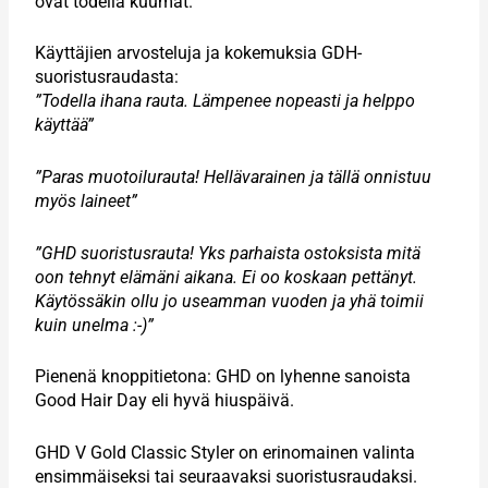
ovat todella kuumat.
Käyttäjien arvosteluja ja kokemuksia GDH-
suoristusraudasta:
”Todella ihana rauta. Lämpenee nopeasti ja helppo
käyttää”
”Paras muotoilurauta! Hellävarainen ja tällä onnistuu
myös laineet”
”GHD suoristusrauta! Yks parhaista ostoksista mitä
oon tehnyt elämäni aikana. Ei oo koskaan pettänyt.
Käytössäkin ollu jo useamman vuoden ja yhä toimii
kuin unelma :-)”
Pienenä knoppitietona: GHD on lyhenne sanoista
Good Hair Day eli hyvä hiuspäivä.
GHD V Gold Classic Styler on erinomainen valinta
ensimmäiseksi tai seuraavaksi suoristusraudaksi.