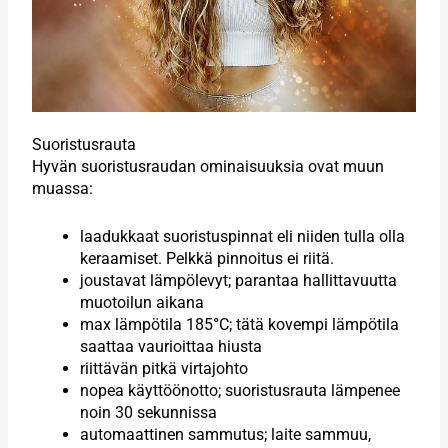
Suoristusrauta
Hyvän suoristusraudan ominaisuuksia ovat muun
muassa:
laadukkaat suoristuspinnat eli niiden tulla olla
keraamiset. Pelkkä pinnoitus ei riitä.
joustavat lämpölevyt; parantaa hallittavuutta
muotoilun aikana
max lämpötila 185
°
C; tätä kovempi lämpötila
saattaa vaurioittaa hiusta
riittävän pitkä virtajohto
nopea käyttöönotto; suoristusrauta lämpenee
noin 30 sekunnissa
automaattinen sammutus; laite sammuu,