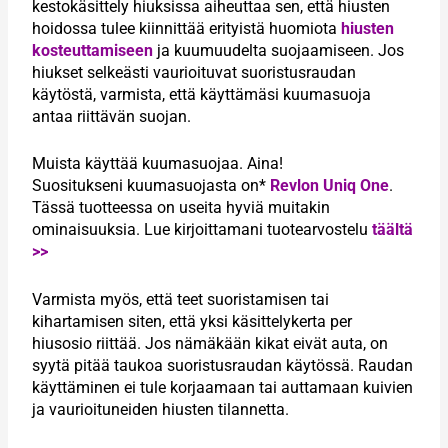
kestokäsittely hiuksissa aiheuttaa sen, että hiusten
hoidossa tulee kiinnittää erityistä huomiota
hiusten
kosteuttamiseen
ja kuumuudelta suojaamiseen. Jos
hiukset selkeästi vaurioituvat suoristusraudan
käytöstä, varmista, että käyttämäsi kuumasuoja
antaa riittävän suojan.
Muista käyttää kuumasuojaa. Aina!
Suositukseni kuumasuojasta on*
Revlon Uniq One
.
Tässä tuotteessa on useita hyviä muitakin
ominaisuuksia. Lue kirjoittamani tuotearvostelu
täältä
>>
Varmista myös, että teet suoristamisen tai
kihartamisen siten, että yksi käsittelykerta per
hiusosio riittää. Jos nämäkään kikat eivät auta, on
syytä pitää taukoa suoristusraudan käytössä. Raudan
käyttäminen ei tule korjaamaan tai auttamaan kuivien
ja vaurioituneiden hiusten tilannetta.