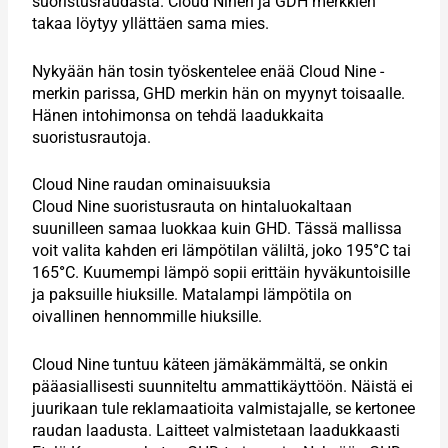
suoristusraudasta. Cloud Ninen ja GDH merkkien
takaa löytyy yllättäen sama mies.
Nykyään hän tosin työskentelee enää Cloud Nine -
merkin parissa, GHD merkin hän on myynyt toisaalle.
Hänen intohimonsa on tehdä laadukkaita
suoristusrautoja.
Cloud Nine raudan ominaisuuksia
Cloud Nine suoristusrauta on hintaluokaltaan
suunilleen samaa luokkaa kuin GHD. Tässä mallissa
voit valita kahden eri lämpötilan väliltä, joko 195
°
C tai
165
°
C. Kuumempi lämpö sopii erittäin hyväkuntoisille
ja paksuille hiuksille. Matalampi lämpötila on
oivallinen hennommille hiuksille.
Cloud Nine tuntuu käteen jämäkämmältä, se onkin
pääasiallisesti suunniteltu ammattikäyttöön. Näistä ei
juurikaan tule reklamaatioita valmistajalle, se kertonee
raudan laadusta. Laitteet valmistetaan laadukkaasti