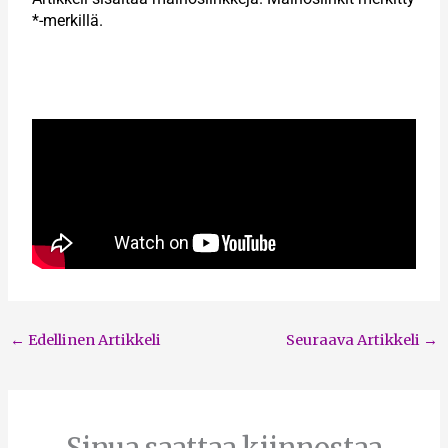
*-merkillä.
←
Edellinen Artikkeli
Seuraava Artikkeli
→
Sinua saattaa kiinnostaa