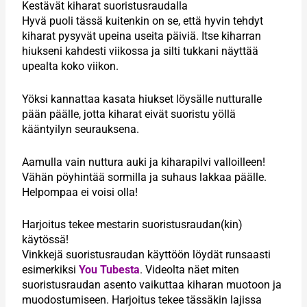
Kestävät kiharat suoristusraudalla
Hyvä puoli tässä kuitenkin on se, että hyvin tehdyt
kiharat pysyvät upeina useita päiviä. Itse kiharran
hiukseni kahdesti viikossa ja silti tukkani näyttää
upealta koko viikon.
Yöksi kannattaa kasata hiukset löysälle nutturalle
pään päälle, jotta kiharat eivät suoristu yöllä
kääntyilyn seurauksena.
Aamulla vain nuttura auki ja kiharapilvi valloilleen!
Vähän pöyhintää sormilla ja suhaus lakkaa päälle.
Helpompaa ei voisi olla!
Harjoitus tekee mestarin suoristusraudan(kin)
käytössä!
Vinkkejä suoristusraudan käyttöön löydät runsaasti
esimerkiksi
You Tubesta
. Videolta näet miten
suoristusraudan asento vaikuttaa kiharan muotoon ja
muodostumiseen. Harjoitus tekee tässäkin lajissa