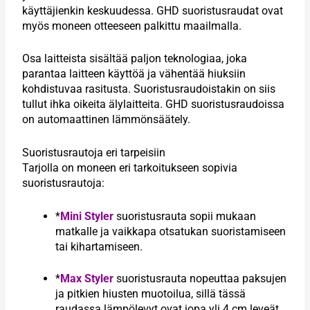
käyttäjienkin keskuudessa. GHD suoristusraudat ovat
myös moneen otteeseen palkittu maailmalla.
Osa laitteista sisältää paljon teknologiaa, joka
parantaa laitteen käyttöä ja vähentää hiuksiin
kohdistuvaa rasitusta. Suoristusraudoistakin on siis
tullut ihka oikeita älylaitteita. GHD suoristusraudoissa
on automaattinen lämmönsäätely.
Suoristusrautoja eri tarpeisiin
Tarjolla on moneen eri tarkoitukseen sopivia
suoristusrautoja:
*
Mini Styler
suoristusrauta sopii mukaan
matkalle ja vaikkapa otsatukan suoristamiseen
tai kihartamiseen.
*
Max Styler
suoristusrauta nopeuttaa paksujen
ja pitkien hiusten muotoilua, sillä tässä
raudassa lämpölevyt ovat jopa yli 4 cm leveät.