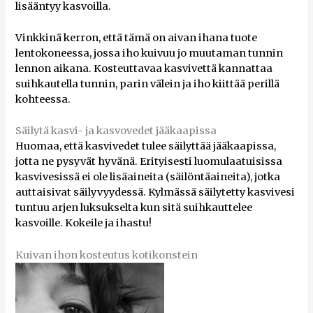
lisääntyy kasvoilla.
Vinkkinä kerron, että tämä on aivan ihana tuote
lentokoneessa, jossa iho kuivuu jo muutaman tunnin
lennon aikana. Kosteuttavaa kasvivettä kannattaa
suihkautella tunnin, parin välein ja iho kiittää perillä
kohteessa.
Säilytä kasvi- ja kasvovedet jääkaapissa
Huomaa, että kasvivedet tulee säilyttää jääkaapissa,
jotta ne pysyvät hyvänä. Erityisesti luomulaatuisissa
kasvivesissä ei ole lisäaineita (säilöntäaineita), jotka
auttaisivat säilyvyydessä. Kylmässä säilytetty kasvivesi
tuntuu arjen luksukselta kun sitä suihkauttelee
kasvoille. Kokeile ja ihastu!
Kuivan ihon kosteutus kotikonstein