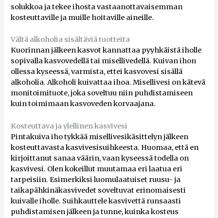
solukkoa ja tekee ihosta vastaanottavaisemman
kosteuttaville ja muille hoitaville aineille.
Vältä alkoholia sisältäviä tuotteita
Kuorinnan jälkeen kasvot kannattaa pyyhkäistä iholle
sopivalla kasvovedellä tai misellivedellä. Kuivan ihon
ollessa kyseessä, varmista, ettei kasvovesi sisällä
alkoholia. Alkoholi kuivattaa ihoa. Misellivesi on kätevä
monitoimituote, joka soveltuu niin puhdistamiseen
kuin toimimaan kasvoveden korvaajana.
Kosteuttava ja ylellinen kasvivesi
Pintakuiva iho tykkää misellivesikäsittelyn jälkeen
kosteuttavasta kasvivesisuihkeesta. Huomaa, että en
kirjoittanut sanaa väärin, vaan kyseessä todella on
kasvivesi. Olen kokeillut muutamaa eri laatua eri
tarpeisiin. Esimerkiksi luomulaatuiset ruusu- ja
taikapähkinäkasvivedet soveltuvat erinomaisesti
kuivalle iholle. Suihkauttele kasvivettä runsaasti
puhdistamisen jälkeen ja tunne, kuinka kosteus