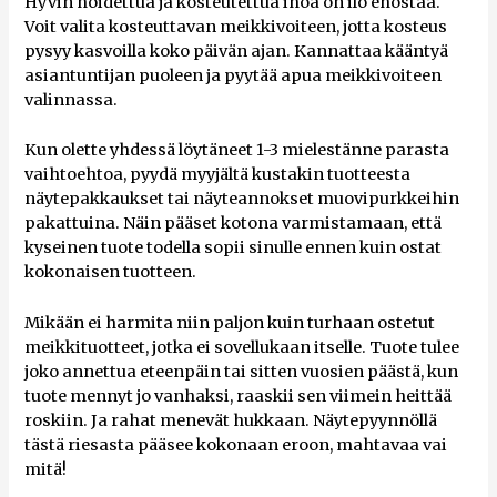
Hyvin hoidettua ja kosteutettua ihoa on ilo ehostaa.
Voit valita kosteuttavan meikkivoiteen, jotta kosteus
pysyy kasvoilla koko päivän ajan. Kannattaa kääntyä
asiantuntijan puoleen ja pyytää apua meikkivoiteen
valinnassa.
Kun olette yhdessä löytäneet 1-3 mielestänne parasta
vaihtoehtoa, pyydä myyjältä kustakin tuotteesta
näytepakkaukset tai näyteannokset muovipurkkeihin
pakattuina. Näin pääset kotona varmistamaan, että
kyseinen tuote todella sopii sinulle ennen kuin ostat
kokonaisen tuotteen.
Mikään ei harmita niin paljon kuin turhaan ostetut
meikkituotteet, jotka ei sovellukaan itselle. Tuote tulee
joko annettua eteenpäin tai sitten vuosien päästä, kun
tuote mennyt jo vanhaksi, raaskii sen viimein heittää
roskiin. Ja rahat menevät hukkaan. Näytepyynnöllä
tästä riesasta pääsee kokonaan eroon, mahtavaa vai
mitä!