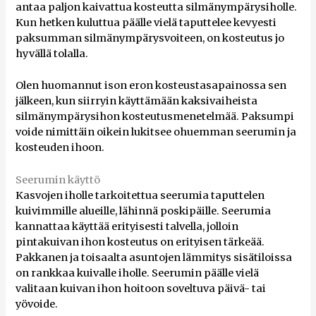
antaa paljon kaivattua kosteutta silmänympärysiholle.
Kun hetken kuluttua päälle vielä taputtelee kevyesti
paksumman silmänympärysvoiteen, on kosteutus jo
hyvällä tolalla.
Olen huomannut ison eron kosteustasapainossa sen
jälkeen, kun siirryin käyttämään kaksivaiheista
silmänympärysihon kosteutusmenetelmää. Paksumpi
voide nimittäin oikein lukitsee ohuemman seerumin ja
kosteuden ihoon.
Seerumin käyttö
Kasvojen iholle tarkoitettua seerumia taputtelen
kuivimmille alueille, lähinnä poskipäille. Seerumia
kannattaa käyttää erityisesti talvella, jolloin
pintakuivan ihon kosteutus on erityisen tärkeää.
Pakkanen ja toisaalta asuntojen lämmitys sisätiloissa
on rankkaa kuivalle iholle. Seerumin päälle vielä
valitaan kuivan ihon hoitoon soveltuva päivä- tai
yövoide.