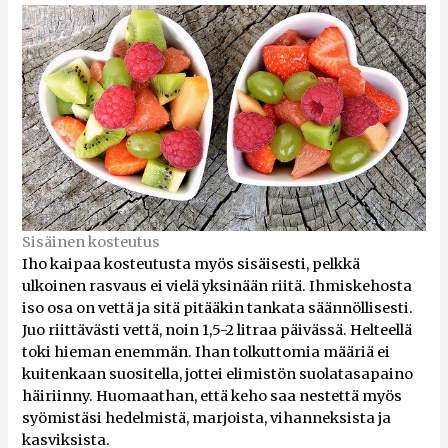
Sisäinen kosteutus
Iho kaipaa kosteutusta myös sisäisesti, pelkkä
ulkoinen rasvaus ei vielä yksinään riitä. Ihmiskehosta
iso osa on vettä ja sitä pitääkin tankata säännöllisesti.
Juo riittävästi vettä, noin 1,5-2 litraa päivässä. Helteellä
toki hieman enemmän. Ihan tolkuttomia määriä ei
kuitenkaan suositella, jottei elimistön suolatasapaino
häiriinny. Huomaathan, että keho saa nestettä myös
syömistäsi hedelmistä, marjoista, vihanneksista ja
kasviksista.