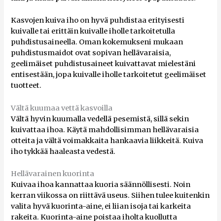
Kasvojen kuiva iho on hyvä puhdistaa erityisesti
kuivalle tai erittäin kuivalle iholle tarkoitetulla
puhdistusaineella. Oman kokemukseni mukaan
puhdistusmaidot ovat sopivan hellävaraisia,
geelimäiset puhdistusaineet kuivattavat mielestäni
entisestään, jopa kuivalle iholle tarkoitetut geelimäiset
tuotteet.
Vältä kuumaa vettä kasvoilla
Vältä hyvin kuumalla vedellä pesemistä, sillä sekin
kuivattaa ihoa. Käytä mahdollisimman hellävaraisia
otteita ja vältä voimakkaita hankaavia liikkeitä. Kuiva
iho tykkää haaleasta vedestä.
Hellävarainen kuorinta
Kuivaa ihoa kannattaa kuoria säännöllisesti. Noin
kerran viikossa on riittävä useus. Siihen tulee kuitenkin
valita hyvä kuorinta-aine, ei liian isoja tai karkeita
rakeita. Kuorinta-aine poistaa iholta kuollutta