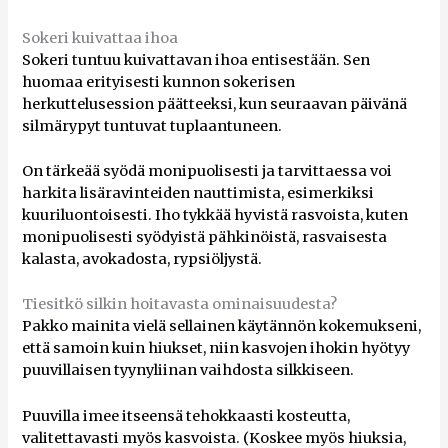
Sokeri kuivattaa ihoa
Sokeri tuntuu kuivattavan ihoa entisestään. Sen
huomaa erityisesti kunnon sokerisen
herkuttelusession päätteeksi, kun seuraavan päivänä
silmärypyt tuntuvat tuplaantuneen.
On tärkeää syödä monipuolisesti ja tarvittaessa voi
harkita lisäravinteiden nauttimista, esimerkiksi
kuuriluontoisesti. Iho tykkää hyvistä rasvoista, kuten
monipuolisesti syödyistä pähkinöistä, rasvaisesta
kalasta, avokadosta, rypsiöljystä.
Tiesitkö silkin hoitavasta ominaisuudesta?
Pakko mainita vielä sellainen käytännön kokemukseni,
että samoin kuin hiukset, niin kasvojen ihokin hyötyy
puuvillaisen tyynyliinan vaihdosta silkkiseen.
Puuvilla imee itseensä tehokkaasti kosteutta,
valitettavasti myös kasvoista. (Koskee myös hiuksia,