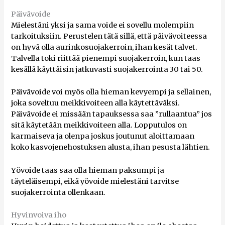
Päivävoide
Mielestäni yksi ja sama voide ei sovellu molempiin
tarkoituksiin. Perustelen tätä sillä, että päivävoiteessa
on hyvä olla aurinkosuojakerroin, ihan kesät talvet.
Talvella toki riittää pienempi suojakerroin, kun taas
kesällä käyttäisin jatkuvasti suojakerrointa 30 tai 50.
Päivävoide voi myös olla hieman kevyempi ja sellainen,
joka soveltuu meikkivoiteen alla käytettäväksi.
Päivävoide ei missään tapauksessa saa ”rullaantua” jos
sitä käytetään meikkivoiteen alla. Lopputulos on
karmaiseva ja olenpa joskus joutunut aloittamaan
koko kasvojenehostuksen alusta, ihan pesusta lähtien.
Yövoide taas saa olla hieman paksumpi ja
täyteläisempi, eikä yövoide mielestäni tarvitse
suojakerrointa ollenkaan.
Hyvinvoiva iho