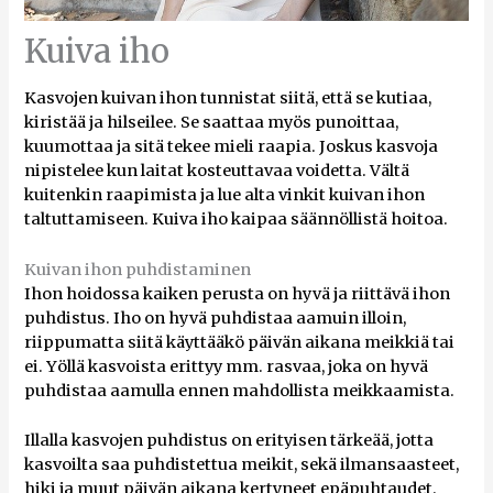
Kuiva iho
Kasvojen kuivan ihon tunnistat siitä, että se kutiaa,
kiristää ja hilseilee. Se saattaa myös punoittaa,
kuumottaa ja sitä tekee mieli raapia. Joskus kasvoja
nipistelee kun laitat kosteuttavaa voidetta. Vältä
kuitenkin raapimista ja lue alta vinkit kuivan ihon
taltuttamiseen. Kuiva iho kaipaa säännöllistä hoitoa.
Kuivan ihon puhdistaminen
Ihon hoidossa kaiken perusta on hyvä ja riittävä ihon
puhdistus. Iho on hyvä puhdistaa aamuin illoin,
riippumatta siitä käyttääkö päivän aikana meikkiä tai
ei. Yöllä kasvoista erittyy mm. rasvaa, joka on hyvä
puhdistaa aamulla ennen mahdollista meikkaamista.
Illalla kasvojen puhdistus on erityisen tärkeää, jotta
kasvoilta saa puhdistettua meikit, sekä ilmansaasteet,
hiki ja muut päivän aikana kertyneet epäpuhtaudet.