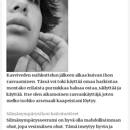
Kasviveden suihkuttelun jälkeen alkaa kuivan ihon
rasvaaminen. Tässä voi toki käyttää omaa harkintaa
montako erilaista purnukkaa haluaa ostaa, säilyttää ja
käyttää. Itse olen aikamoinen rasvankäyttäjä, joten
melko isohko arsenaali kaapeistani löytyy.
Silmänympärysihon hoitotuotteet
Silmänympärysseerumi on hyvä olla mahdollisimman
ohut, jopa vesimäisen ohut. Tämä imeytyy hyvin ja