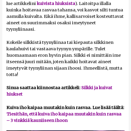
lue artikkelini
kuivista hiuksista
). Laitoitpa illalla
kuinka hoitavaa rasvaa tahansa, voi kasvot silti tuntua
aamulla kuivalta. Eikä ihme, kallisarvoiset kosteuttavat
aineet on suurimmaksi osaksi imeytyneet
tyynyliinaasi.
Kokeile silkkistä tyynyliinaa tai kiepauta silkkinen
kaulahuivi tai vastaava tyynyn ympärille. Tulet
huomaamaan eron hyvin pian. Silkki ei nimittäin ime
itseensä juuri mitään, joten kaikki hoitavat aineet
imeytyvät tyynyliinan sijaan ihoosi. Ihmeellistä, mutta
totta!
Sinua saattaa kiinnostaa artikkeli:
Silkki ja kuivat
hiukset
Kuiva iho kaipaa muutakin kuin rasvaa. Lue lisää täältä:
Tiesithän, että kuiva iho kaipaa muutakin kuin rasvaa
– 3 vinkkiä kauniiseen ihoon