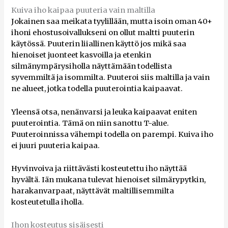
Kuiva iho kaipaa puuteria vain maltilla
Jokainen saa meikata tyylillään, mutta isoin oman 40+
ihoni ehostusoivallukseni on ollut maltti puuterin
käytössä. Puuterin liiallinen käyttö jos mikä saa
hienoiset juonteet kasvoilla ja etenkin
silmänympärysiholla näyttämään todellista
syvemmiltä ja isommilta. Puuteroi siis maltilla ja vain
ne alueet, jotka todella puuterointia kaipaavat.
Yleensä otsa, nenänvarsi ja leuka kaipaavat eniten
puuterointia. Tämä on niin sanottu T-alue.
Puuteroinnissa vähempi todella on parempi. Kuiva iho
ei juuri puuteria kaipaa.
Hyvinvoiva ja riittävästi kosteutettu iho näyttää
hyvältä. Iän mukana tulevat hienoiset silmärypytkin,
harakanvarpaat, näyttävät maltillisemmilta
kosteutetulla iholla.
Ihon kosteutus sisäisesti