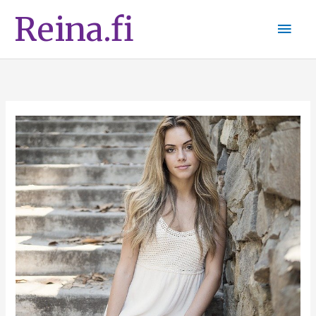
Siirry
Pääv
Reina.fi
sisältöön