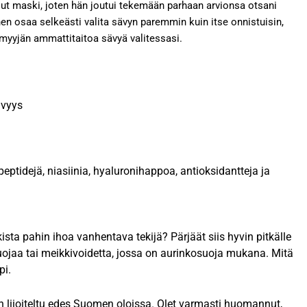
llut maski, joten hän joutui tekemään parhaan arvionsa otsani
nen osaa selkeästi valita sävyn paremmin kuin itse onnistuisin,
 myyjän ammattitaitoa sävyä valitessasi.
ävyys
peptidejä, niasiinia, hyaluronihappoa, antioksidantteja ja
kista pahin ihoa vanhentava tekijä? Pärjäät siis hyvin pitkälle
osuojaa tai meikkivoidetta, jossa on aurinkosuoja mukana. Mitä
pi.
n liioiteltu edes Suomen oloissa. Olet varmasti huomannut,