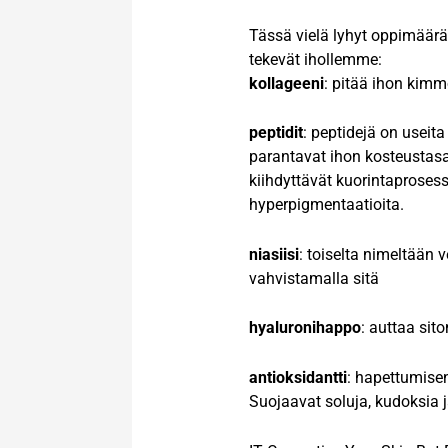
Tässä vielä lyhyt oppimäärä 
tekevät ihollemme:
kollageeni
: pitää ihon kim
peptidit
: peptidejä on useita 
parantavat ihon kosteustasap
kiihdyttävät kuorintaprosessi
hyperpigmentaatioita.
niasiisi
: toiselta nimeltään 
vahvistamalla sitä
hyaluronihappo
: auttaa sit
antioksidantti
: hapettumisen
Suojaavat soluja, kudoksia j