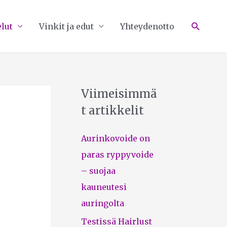
Hae
lut
Vinkit ja edut
Yhteydenotto
Viimeisimmä
t artikkelit
Aurinkovoide on
paras ryppyvoide
– suojaa
kauneutesi
auringolta
Testissä Hairlust