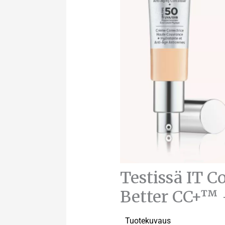
Testissä IT C
Better CC+™ 
Tuotekuvaus