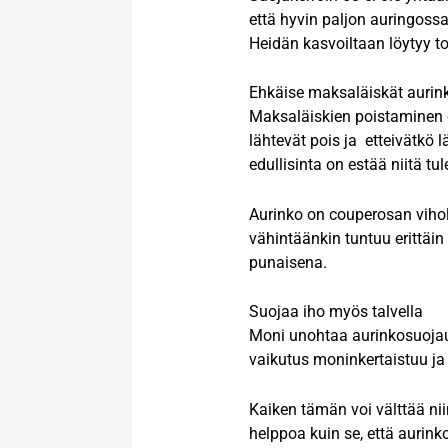
että hyvin paljon auringossa 
Heidän kasvoiltaan löytyy 
Ehkäise maksaläiskät aurin
Maksaläiskien poistaminen on
lähtevät pois ja etteivätkö l
edullisinta on estää niitä t
Aurinko on couperosan vihol
vähintäänkin tuntuu erittäi
punaisena.
Suojaa iho myös talvella
Moni unohtaa aurinkosuojauks
vaikutus moninkertaistuu ja 
Kaiken tämän voi välttää nii
helppoa kuin se, että aurink