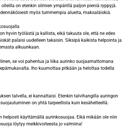
olleilla on etenkin silmien ympärillä paljon pieniä ryppyjä.
todennäköisesti myös tummempia alueita, maksaläiskiä.
kosuojalla
 hyvin työlästä ja kallista, eikä takuuta ole, että ne edes
äiskät palaisi uudelleen takaisin. Siksipä kaikista helpointa ja
ulemasta alkuunkaan.
linen, se voi pahentua ja liika aurinko suojaamattomana
n epämukavalta. Iho kuumottaa pitkään ja helottaa todella
en talvella, ei kannattaisi. Etenkin talvihangilla auringon
suojautuminen on yhtä tarpeellista kuin kesähelteellä.
n helposti käyttämällä aurinkosuojaa. Eikä mikään ole niin
osuoja löytyy meikkivoiteesta jo valmiina!