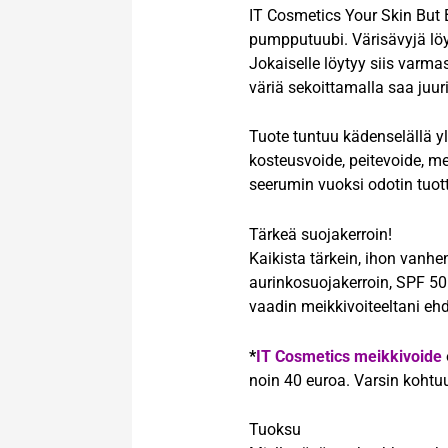
IT Cosmetics Your Skin But 
pumpputuubi. Värisävyjä löy
Jokaiselle löytyy siis varma
väriä sekoittamalla saa juuri
Tuote tuntuu kädenselällä y
kosteusvoide, peitevoide, me
seerumin vuoksi odotin tuot
Tärkeä suojakerroin!
Kaikista tärkein, ihon vanhe
aurinkosuojakerroin, SPF 50
vaadin meikkivoiteeltani eh
*
IT Cosmetics meikkivoide
noin 40 euroa. Varsin kohtuull
Tuoksu