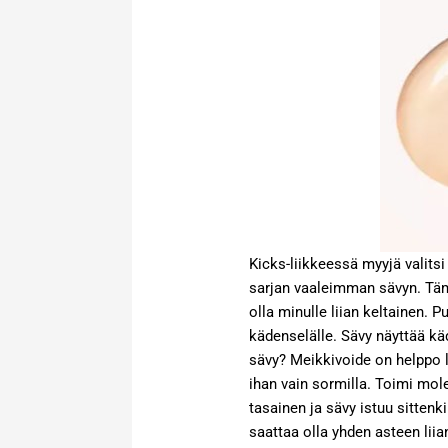
Kicks-liikkeessä myyjä valitsi
sarjan vaaleimman sävyn. Tämä 
olla minulle liian keltainen.
kädenselälle. Sävy näyttää kä
sävy? Meikkivoide on helppo l
ihan vain sormilla. Toimi mol
tasainen ja sävy istuu sittenk
saattaa olla yhden asteen lii