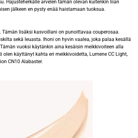
u. Hajusteherkälle arvelen tämän olevan kuitenkin liian
misen jälkeen en pysty enää haistamaan tuoksua.
ä. Tämän lisäksi kasvoillani on punoittavaa couperosaa.
skilta sekä leuasta. Ihoni on hyvin vaalea, joka palaa kesällä
i. Tämän vuoksi käytänkin aina kesäisin meikkivoiteen alla
i olen käyttänyt kahta eri meikkivoidetta, Lumene CC Light,
ion CN10 Alabaster.