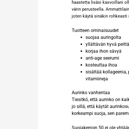
haastetta lisäsi kasvoillani o
värin perusteella. Ammattilai
joten käytä sinäkin rohkeasti
Tuotteen ominaisuudet
suojaa auringolta
yllättävän hyvä peitt
korjaa ihon sävyä
anti-age seerumi
kosteuttaa ihoa
sisältää kollageenia, 
vitamiineja
Aurinko vanhentaa
Tiesitkö, että aurinko on kai
jo sillä, että käytät aurink
korkeampi suoja, sen parem
Suojakerroin 50 ei ole yhtää