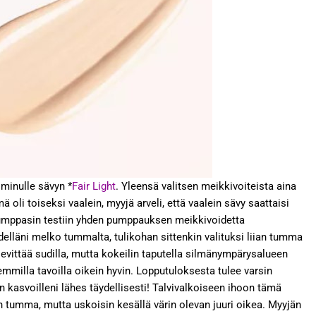
 minulle sävyn *
Fair Light
. Yleensä valitsen meikkivoiteista aina
oli toiseksi vaalein, myyjä arveli, että vaalein sävy saattaisi
 Pumppasin testiin yhden pumppauksen meikkivoidetta
delläni melko tummalta, tulikohan sittenkin valituksi liian tumma
evittää sudilla, mutta kokeilin taputella silmänympärysalueen
emmilla tavoilla oikein hyvin. Lopputuloksesta tulee varsin
in kasvoilleni lähes täydellisesti! Talvivalkoiseen ihoon tämä
an tumma, mutta uskoisin kesällä värin olevan juuri oikea. Myyjän