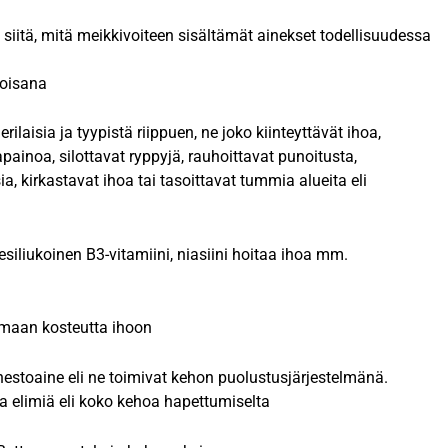
siitä, mitä meikkivoiteen sisältämät ainekset todellisuudessa
moisana
erilaisia ja tyypistä riippuen, ne joko kiinteyttävät ihoa,
ainoa, silottavat ryppyjä, rauhoittavat punoitusta,
a, kirkastavat ihoa tai tasoittavat tummia alueita eli
vesiliukoinen B3-vitamiini, niasiini hoitaa ihoa mm.
omaan kosteutta ihoon
estoaine eli ne toimivat kehon puolustusjärjestelmänä.
a elimiä eli koko kehoa hapettumiselta