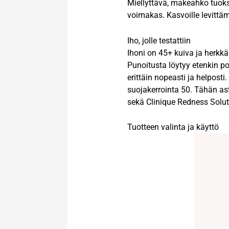
Miellyttävä, makeahko tuoks
voimakas. Kasvoille levittä
Iho, jolle testattiin
Ihoni on 45+ kuiva ja herkk
Punoitusta löytyy etenkin po
erittäin nopeasti ja helpost
suojakerrointa 50. Tähän ast
sekä Clinique Redness Solut
Tuotteen valinta ja käyttö