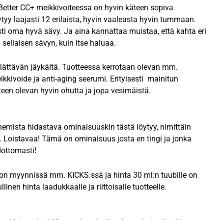
Better CC+ meikkivoiteessa on hyvin käteen sopiva
tyy laajasti 12 erilaista, hyvin vaaleasta hyvin tummaan.
sti oma hyvä sävy. Ja aina kannattaa muistaa, että kahta eri
 sellaisen sävyn, kuin itse haluaa.
llättävän jäykältä. Tuotteessa kerrotaan olevan mm.
ikkivoide ja anti-aging seerumi. Erityisesti mainitun
teen olevan hyvin ohutta ja jopa vesimäistä.
nemista hidastava ominaisuuskin tästä löytyy, nimittäin
. Loistavaa! Tämä on ominaisuus josta en tingi ja jonka
dottomasti!
on myynnissä mm. KICKS:ssä ja hinta 30 ml:n tuubille on
inen hinta laadukkaalle ja riittoisalle tuotteelle.