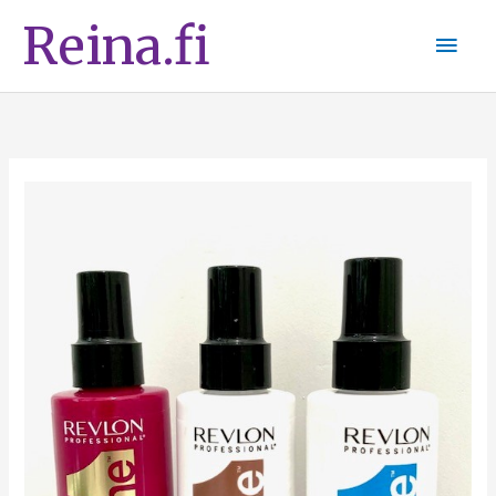
Siirry
Pääv
Reina.fi
sisältöön