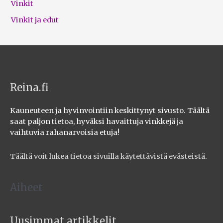
Vinkit
Vinkit ja edut
Reina.fi
Kauneuteen ja hyvinvointiin keskittynyt sivusto. Täältä
saat paljon tietoa, hyväksi havaittuja vinkkejä ja
vaihtuvia rahanarvoisia etuja!
Täältä voit lukea tietoa sivuilla käytettävistä evästeistä
.
Aiheet
Uusimmat artikkelit