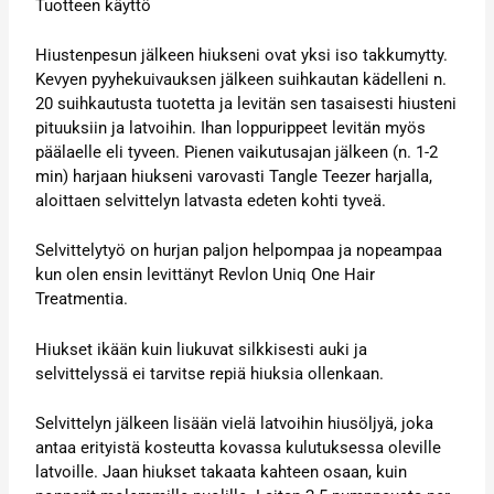
Tuotteen käyttö
Hiustenpesun jälkeen hiukseni ovat yksi iso takkumytty.
Kevyen pyyhekuivauksen jälkeen suihkautan kädelleni n.
20 suihkautusta tuotetta ja levitän sen tasaisesti hiusteni
pituuksiin ja latvoihin. Ihan loppurippeet levitän myös
päälaelle eli tyveen. Pienen vaikutusajan jälkeen (n. 1-2
min) harjaan hiukseni varovasti Tangle Teezer harjalla,
aloittaen selvittelyn latvasta edeten kohti tyveä.
Selvittelytyö on hurjan paljon helpompaa ja nopeampaa
kun olen ensin levittänyt Revlon Uniq One Hair
Treatmentia.
Hiukset ikään kuin liukuvat silkkisesti auki ja
selvittelyssä ei tarvitse repiä hiuksia ollenkaan.
Selvittelyn jälkeen lisään vielä latvoihin hiusöljyä, joka
antaa erityistä kosteutta kovassa kulutuksessa oleville
latvoille. Jaan hiukset takaata kahteen osaan, kuin