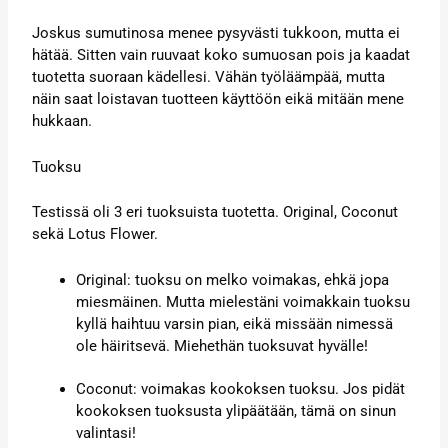
Joskus sumutinosa menee pysyvästi tukkoon, mutta ei
hätää. Sitten vain ruuvaat koko sumuosan pois ja kaadat
tuotetta suoraan kädellesi. Vähän työläämpää, mutta
näin saat loistavan tuotteen käyttöön eikä mitään mene
hukkaan.
Tuoksu
Testissä oli 3 eri tuoksuista tuotetta. Original, Coconut
sekä Lotus Flower.
Original: tuoksu on melko voimakas, ehkä jopa
miesmäinen. Mutta mielestäni voimakkain tuoksu
kyllä haihtuu varsin pian, eikä missään nimessä
ole häiritsevä. Miehethän tuoksuvat hyvälle!
Coconut: voimakas kookoksen tuoksu. Jos pidät
kookoksen tuoksusta ylipäätään, tämä on sinun
valintasi!