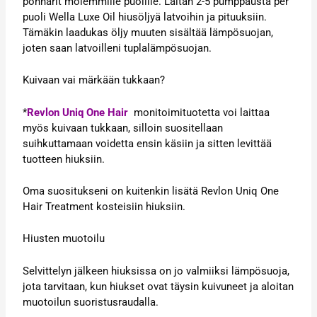
ponnarit molemmille puolille. Laitan 2-5 pumppausta per
puoli Wella Luxe Oil hiusöljyä latvoihin ja pituuksiin.
Tämäkin laadukas öljy muuten sisältää lämpösuojan,
joten saan latvoilleni tuplalämpösuojan.
Kuivaan vai märkään tukkaan?
*
Revlon Uniq One Hair
monitoimituotetta voi laittaa
myös kuivaan tukkaan, silloin suositellaan
suihkuttamaan voidetta ensin käsiin ja sitten levittää
tuotteen hiuksiin.
Oma suositukseni on kuitenkin lisätä Revlon Uniq One
Hair Treatment kosteisiin hiuksiin.
Hiusten muotoilu
Selvittelyn jälkeen hiuksissa on jo valmiiksi lämpösuoja,
jota tarvitaan, kun hiukset ovat täysin kuivuneet ja aloitan
muotoilun suoristusraudalla.