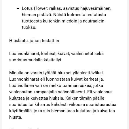
Lotus Flower: raikas, aavistus hajuvesimäinen,
hieman pistävä. Näistä kolmesta testatusta
tuotteesta kuitenkin miedoin ja neutraalein
tuoksu.
Hiuslaatu, johon testattiin
Luonnonkiharat, karheat, kuivat, vaalennetut sekä
suoristusraudalla käsitellyt.
Minulla on varsin työläät hiukset ylläpidettäväksi.
Luonnonkiharat eli luonnostaan kuivat karheat ja.
Luonnollinen väri on melko tummanruskea, jotka
vaalennutan kampaajalla säännöllisesti. Eli vaalennus
kuluttaa ja kuivattaa hiuksia. Kaiken tämän päälle
suoristus tai kiharrus kahdesti viikossa suoristusrautaa
käyttämällä, joka siis hieman taas kuluttaa ja kuivattaa
hiusta.