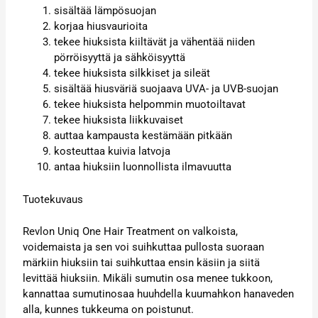
sisältää lämpösuojan
korjaa hiusvaurioita
tekee hiuksista kiiltävät ja vähentää niiden
pörröisyyttä ja sähköisyyttä
tekee hiuksista silkkiset ja sileät
sisältää hiusväriä suojaava UVA- ja UVB-suojan
tekee hiuksista helpommin muotoiltavat
tekee hiuksista liikkuvaiset
auttaa kampausta kestämään pitkään
kosteuttaa kuivia latvoja
antaa hiuksiin luonnollista ilmavuutta
Tuotekuvaus
Revlon Uniq One Hair Treatment on valkoista,
voidemaista ja sen voi suihkuttaa pullosta suoraan
märkiin hiuksiin tai suihkuttaa ensin käsiin ja siitä
levittää hiuksiin. Mikäli sumutin osa menee tukkoon,
kannattaa sumutinosaa huuhdella kuumahkon hanaveden
alla, kunnes tukkeuma on poistunut.